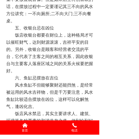
话，在摆放过程中一定要谨记其三不向的风水
方位讲究：一不向厕所;二不向大门;三不向餐
桌。
五、收银台忌在凶位
饭店收银台都要在财位上，这种格局才可
以催旺财气，达到财源滚滚，吉祥平安的目
的。另外，收银台是顾客和经营者交流的平
台，它代表了主客之间的相互关系，因此收银
台与主要客人落座区域之间的关系火候要把握
好。
六、鱼缸忌摆放在吉位
风水鱼缸不但能够聚财还能挡煞，是经常
被运用的风水吉祥物，但是千万要注意，风水
鱼缸比较适合摆放在凶位，这样可以化解煞
气，逢凶化吉。
饭店风水禁忌，其实主要讲求人、建筑、
环境等各种要素的和谐共存之道，做到恰到好
낀
끅
处，就会与周围环境融为一体，和谐促进。才
首页
电话
能顺风顺水。