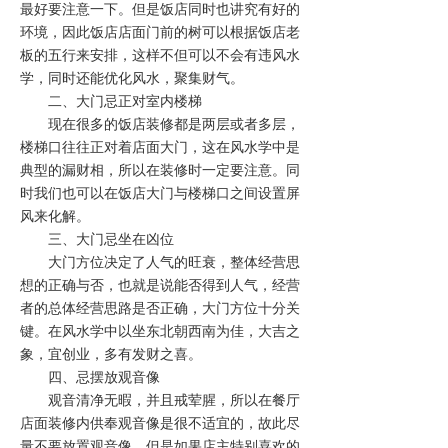
最好要注意一下。但是饭店同时也讲究有好的
环境，因此饭店店面门前的树可以根据饭店老
板的五行来安排，这样不但可以不会有违风水
学，同时还能优化风水，聚集财气。
二、大门忌正对室内楼梯
现在很多的饭店装修都是两层或者多层，
楼梯口往往正对着店面大门，这在风水学中是
典型的漏财相，所以在装修时一定要注意。同
时我们也可以在饭店大门与楼梯口之间设置屏
风来化解。
三、大门忌坐在凶位
大门方位决定了人气的旺衰，整体经营思
想的正确与否，也就是说能否得到人气，经营
者的总体经营思路是否正确，大门方位十分关
键。在风水学中以坐东北朝西南为佳，大吉之
象，宜创业，多有发财之喜。
四、忌摆放观音像
观音清净无暇，并且戒荤腥，所以在餐厅
店面装修内供奉观音像是很不适宜的，故此尽
量不要放置观音像。但是如果店主特别喜欢的